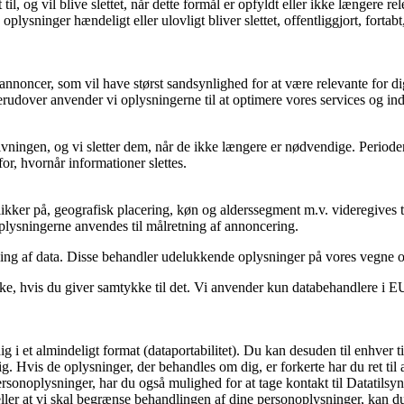
il, og vil blive slettet, når dette formål er opfyldt eller ikke længere rel
e oplysninger hændeligt eller ulovligt bliver slettet, offentliggjort, fo
annoncer, som vil have størst sandsynlighed for at være relevante for dig
erudover anvender vi oplysningerne til at optimere vores services og in
ovgivningen, og vi sletter dem, når de ikke længere er nødvendige. Peri
or, hvornår informationer slettes.
kker på, geografisk placering, køn og alderssegment m.v. videregives ti
 Oplysningerne anvendes til målretning af annoncering.
ling af data. Disse behandler udelukkende oplysninger på vores vegne 
e, hvis du giver samtykke til det. Vi anvender kun databehandlere i EU e
dig i et almindeligt format (dataportabilitet). Du kan desuden til enhve
g. Hvis de oplysninger, der behandles om dig, er forkerte har du ret til at
sonoplysninger, har du også mulighed for at tage kontakt til Datatilsyn
eller at vi skal begrænse behandlingen af dine personoplysninger, kan