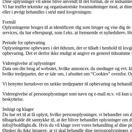
Dine oplysninger vil alene blive anvendt til det formål, de er indsamlet t
Vi har truffet tekniske og organisatoriske foranstaltninger mod, at din
eller i øvrigt behandles i strid med lovgivningen.
Formål
Oplysningerne bruges til at identificere dig som bruger og vise dig de 
services, du har efterspurgt, som f.eks. at fremsende et nyhedsbrev. H
Periode for opbevaring
Oplysningerne opbevares i det tidsrum, der er tilladt i henhold til l
opbevaring. Det er derfor ikke muligt at angive en generel tidsramme f
Videregivelse af oplysninger
Data om din brug af websitet, hvilke annoncer, du modtager og evt. kli
hvilke tredjeparter, der er tale om, i afsnittet om “Cookies” ovenfor.
Vi benytter herudover en række tredjeparter til opbevaring og behand
Videregivelse af personoplysninger som navn og e-mail m.v. vil kun sk
beskyttelse.
Indsigt og klager
Du har ret til at få oplyst, hvilke personoplysninger, vi behandler om 
tilbagekalde dit samtykke til, at der bliver behandlet oplysninger om di
info@boldlight.dk. Hvis du vil klage over vores behandling af dine per
Ønsker du ikke længere, at vi skal behandle dine personoplysninger, 