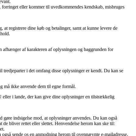
evant.
rtabt, forringet eller kommer til uvedkommendes kendskab, misbruges
, at registrere dine køb og betalinger, samt at kunne levere de
dhold.
oden afhænger af karakteren af oplysningen og baggrunden for
l tredjeparter i det omfang disse oplysninger er kendt. Du kan se
og må ikke anvende dem til egne formål.
ller i lande, der kan give dine oplysninger en tilstrækkelig
r tid gøre indsigelse mod, at oplysninger anvendes. Du kan også
 de bliver rettet eller slettet. Henvendelse herom kan ske til:
et.
 du også sende os en anmodning herom til ovennævnte e-mailadresse.