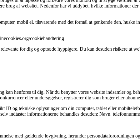
ges til at tilpasse og forbedre vores indhold og til at øge værdien af 
ere brug af websitet. Nedenfor har vi uddybet, hvilke informationer der 
mputer, mobil el. tilsvarende med det formål at genkende den, huske inds
//minecookies.org/cookiehandtering
 relevante for dig og optræde hyppigere. Du kan desuden risikere at webs
fang kan henføres til dig. Når du benytter vores website indsamler og be
onkurrencer eller undersøgelser, registrerer dig som bruger eller abonnen
kt ID og tekniske oplysninger om din computer, tablet eller mobiltelefo
og selv indtaster informationerne behandles desuden: Navn, telefonnummer
stemmelse med gældende lovgivning, herunder persondataforordningen og