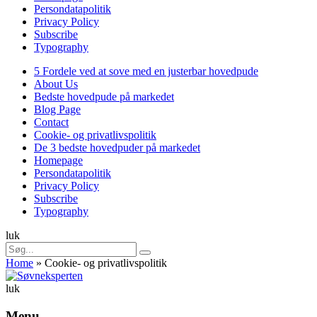
Persondatapolitik
Privacy Policy
Subscribe
Typography
Søg
5 Fordele ved at sove med en justerbar hovedpude
About Us
Bedste hovedpude på markedet
Blog Page
Contact
Cookie- og privatlivspolitik
De 3 bedste hovedpuder på markedet
Homepage
Persondatapolitik
Privacy Policy
Subscribe
Typography
luk
Søg
Søg
efter:
Home
»
Cookie- og privatlivspolitik
Søvneksperten
luk
Menu