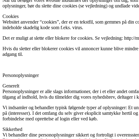
Når du besøger vores website indsamles der oplysninger om dig, som bru
oplysninger, bør du slette dine cookies (se vejledning) og undlade vid
Cookies
Websitet anvender “cookies”, der er en tekstfil, som gemmes på din co
indeholde skadelig kode som f.eks. virus.
Det er muligt at slette eller blokere for cookies. Se vejledning: http:
Hvis du sletter eller blokerer cookies vil annoncer kunne blive mindre
adgang til.
Personoplysninger
Generelt
Personoplysninger er alle slags informationer, der i et eller andet om
tilgang af indhold, hvis du tilmelder dig vores nyhedsbrev, deltager i k
Vi indsamler og behandler typisk følgende typer af oplysninger: Et uni
på (interesser). I det omfang du selv giver eksplicit samtykke hertil 
forbindelse med oprettelse af login eller ved køb.
Sikkerhed
Vi behandler dine personoplysninger sikkert og fortroligt i overens